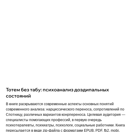
Тотем без табу: психоанализ доэдипальных
состояний
В книге раскрываются современные аспекты основных понятий
современного анализа: нарциссического переноса, сопротивлений по
Спотницу, различных вариантов конрпереноса. Целевая аудитория —
специалисты помогающих профессий, в первую очередь
психотерапевты, психиатры, психологи, социальные работники. Книга
пересылается в виде zip-файла с форматами EPUB, PDF, fb2, mobi,