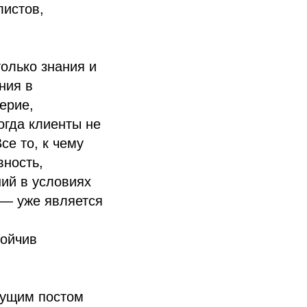
листов,
олько знания и
ния в
ерие,
огда клиенты не
се то, к чему
вность,
ий в условиях
 — уже является
тойчив
дущим постом