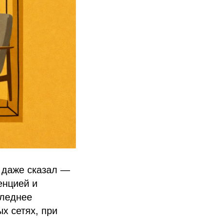
ы даже сказал —
енцией и
следнее
х сетях, при