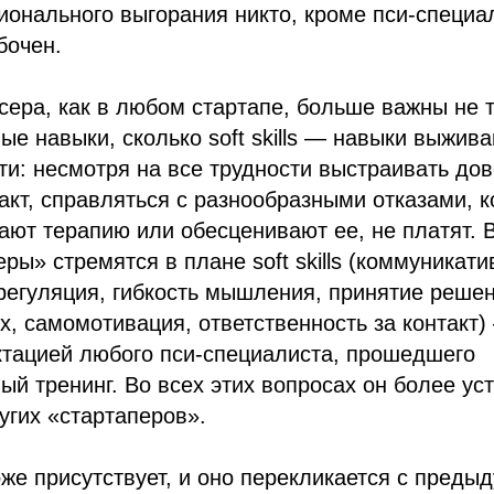
онального выгорания никто, кроме пси-специа
бочен.
ера, как в любом стартапе, больше важны не т
е навыки, сколько soft skills — навыки выжива
и: несмотря на все трудности выстраивать дов
акт, справляться с разнообразными отказами, к
ают терапию или обесценивают ее, не платят. В
ры» стремятся в плане soft skills (коммуникати
егуляция, гибкость мышления, принятие решен
, самомотивация, ответственность за контакт)
ктацией любого пси-специалиста, прошедшего
й тренинг. Во всех этих вопросах он более ус
угих «стартаперов».
же присутствует, и оно перекликается с преды