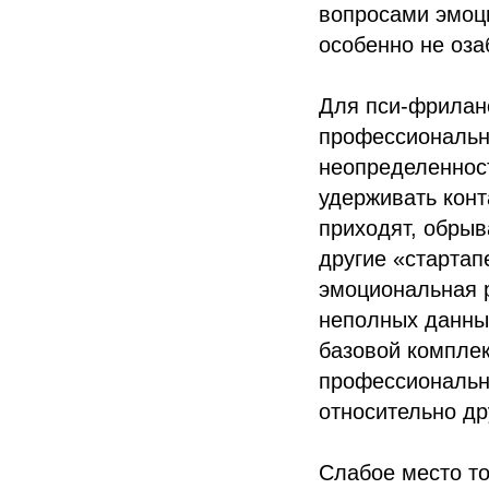
вопросами эмоци
особенно не оза
Для пси-фриланс
профессиональны
неопределенност
удерживать конт
приходят, обрыв
другие «стартапе
эмоциональная р
неполных данных
базовой компле
профессиональны
относительно др
Слабое место то