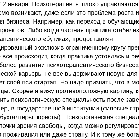
 12 января. Психотерапевты плохо управляются
мо возникают, даже если это проблема роста и
я бизнеса. Например, как переход в обучающи
роектов. Либо когда частная практика стабилиз
апевтического «бутика», предоставляя
ированный эксклюзив ограниченному кругу пр
 все происходит, когда практика устоялась и ре
более развитии психотерапевтического бизнеса
еской карьеры не все выдерживают новую для 
ет свой пси-стартап. Но надо признать, что в м
цы. Скорее я вижу противоположную картину, 
ить психологическую специальность после зав
ер, в государственной институции (силовые стр
бухгалтеры, юристы). Психологическая специа
 точки зрения свободы, когда можно регулироват
о проживания или даже страну. И к тому же бог