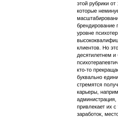
этой рубрики от
которые неминуе
масштабировани
брендирование п
уровне психотер
высококвалифиц
клиентов. Но это
десятилетнем и 
психотерапевтич
кто-то прекраща
буквально едини
стремятся получ
карьеры, наприм
администрация, 
привлекает их с
заработок, мест