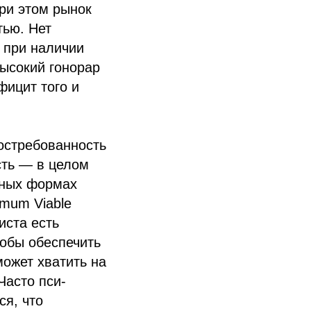
При этом рынок
тью. Нет
е при наличии
ысокий гонорар
фицит того и
остребованность
сть — в целом
зных формах
imum Viable
иста есть
тобы обеспечить
может хватить на
Часто пси-
ся, что