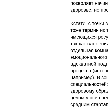
позволяет начин
здоровье, не пр
Кстати, с точки
тоже термин из 
имеющихся ресур
так как вложени
отдельная комна
эмоционального
адекватной подг
процесса (интер
например). В з
специальностей:
здоровому образ
целом у пси-спе
средним стартап