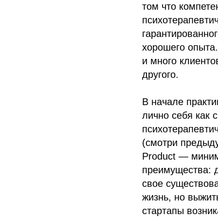
том что компете
психотерапевтич
гарантированног
хорошего опыта.
и много клиенто
другого.
В начале практи
лично себя как 
психотерапевтич
(смотри предыду
Product — миним
преимущества: д
свое существова
жизнь, но выжит
стартапы возник