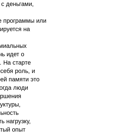
 с деньгами,
е программы или
ируется на
емиальных
чь идет о
. На старте
себя роль, и
оей памяти это
когда люди
ершения
уктуры,
льность
ь нагрузку,
атый опыт