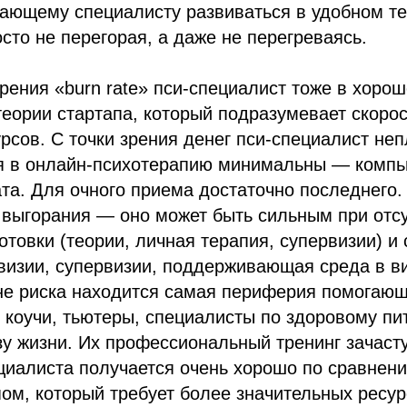
ающему специалисту развиваться в удобном те
осто не перегорая, а даже не перегреваясь.
 зрения «burn rate» пси-специалист тоже в хоро
теории стартапа, который подразумевает скорос
сов. С точки зрения денег пси-специалист не
я в онлайн-психотерапию минимальны — компью
та. Для очного приема достаточно последнего.
 выгорания — оно может быть сильным при отс
отовки (теории, личная терапия, супервизии) 
визии, супервизии, поддерживающая среда в в
оне риска находится самая периферия помогаю
 коучи, тьютеры, специалисты по здоровому пи
у жизни. Их профессиональный тренинг зачаст
циалиста получается очень хорошо по сравнен
ом, который требует более значительных ресур