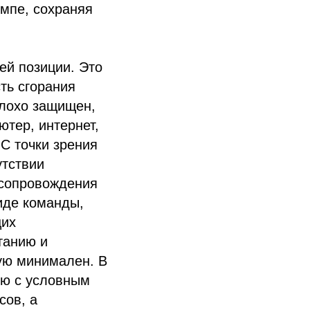
мпе, сохраняя
шей позиции. Это
ть сгорания
плохо защищен,
тер, интернет,
 С точки зрения
утствии
и сопровождения
иде команды,
щих
танию и
ую минимален. В
ию с условным
сов, а