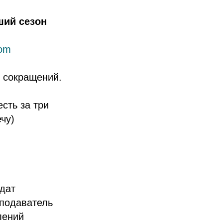
ший сезон
com
 сокращений.
есть за три
чу)
идат
еподаватель
лений