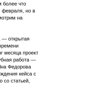
м более что
5 февраля, но в
мотрим на
а — открытая
 времени
рг месяца проект
убная работа —
Яна Федорова
уждения кейса с
 со статьей,