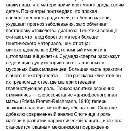
скажут вам, что матери причиняют много вреда своим
детям. Психиатры подтвердят, что плохая
наследственность родителей, особенно матери,
ухудшает прогноз заболевания, зато облегчает
постановку «тяжелого» диагноза. Генетики вообще
считают, что плод берет от матери больше
генетического материала, чем от отца:
митохондриальные ДНК, геномный импритинг,
цитоплазма яйцеклетки. Судмедэксперты расскажут
леденящие душу истории про оставленных в
мусорных баках младенцев. Большая часть практики
любого психотерапевта — это рассказы клиентов об
их трудном детстве, где матери отведена
главенствующая роль. Психоаналитики особенно
отличились — словосочетание «шизофреногенная
мать» (Frieda Fromm-Reichmann, 1948) теперь
знакомо практически любому обывателю. Сюда же
добавлю современный анализ Спотница и роль
матери в развитии нарциссической защиты, и как она
становится главным механизмом повреждения