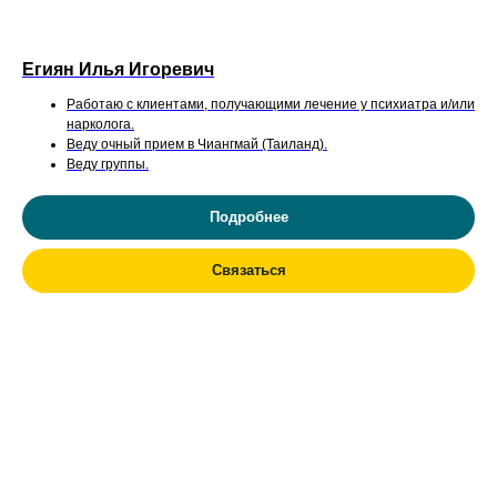
Егиян Илья Игоревич
Работаю с клиентами, получающими лечение у психиатра и/или
нарколога.
Веду очный прием в Чиангмай (Таиланд).
Веду группы.
Подробнее
Связаться