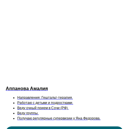
Аппанова Амалия
Направления: Гештальт-терапия.
Работаю с детьми и подростками.
Веду очный прием в Сочи (РФ).
Веду группы.
Получаю регулярные супервизии у Яна Федорова.