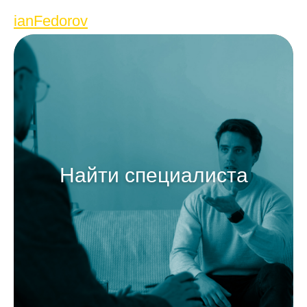
ianFedorov
Найти специалиста